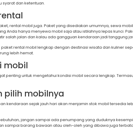
hu syarat dan ketentuan.
rental
t, rental mobil juga. Paket yang disediakan umumnya, sewa mobil, s
g Anda hanya menyewa mobil saja atau istilahnya lepas kunci. Pa
tir salah jalan dan kalau ada gangguan kendaraan jadi tanggung ja
paket rental mobil lengkap dengan destinasi wisata dan kuliner sepert
ung lebih hemat.
i mobil
at penting untuk mengetahui kondisi mobil secara lengkap. Termasuk
n pilih mobilnya
 kendaraan sejak jauh hari akan menjamin stok mobil tersedia le
ai kebutuhan, jangan sampai ada penumpang yang duduknya kesemp
n sampai barang bawaan atau oleh-oleh yang dibawa juga terbatas 