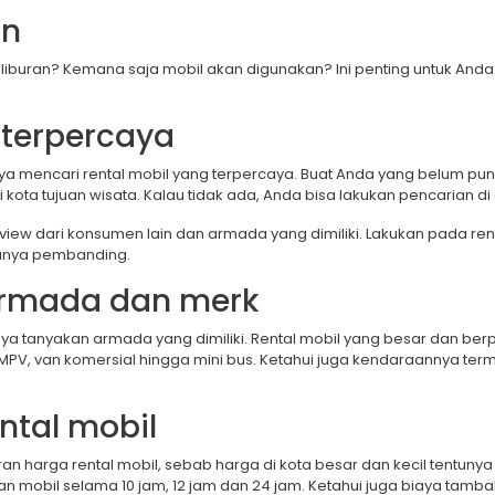
an
 liburan? Kemana saja mobil akan digunakan? Ini penting untuk Anda
l terpercaya
ya mencari rental mobil yang terpercaya. Buat Anda yang belum pun
kota tujuan wisata. Kalau tidak ada, Anda bisa lakukan pencarian di
eview dari konsumen lain dan armada yang dimiliki. Lakukan pada rent
punya pembanding.
 armada dan merk
nya tanyakan armada yang dimiliki. Rental mobil yang besar dan b
PV, van komersial hingga mini bus. Ketahui juga kendaraannya terma
ental mobil
an harga rental mobil, sebab harga di kota besar dan kecil tentunya
 mobil selama 10 jam, 12 jam dan 24 jam. Ketahui juga biaya tamb