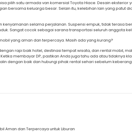
bisa pilih satu armada van komersial Toyota Hiace. Desain eksterio
an bersama keluarga besar. Selain itu, kelebihan lain yang patut di
n kenyamanan selama perjalanan. Suspensi empuk, tidak terasa be
k. Sangat cocok sebagai sarana transportasi seluruh anggota kel
al mobil yang aman dan terpercaya. Masih ada yang kurang?
 dengan rapi baik hotel, destinasi tempat wisata, dan rental mobil
. Ketika membayar DP, pastikan Anda juga tahu ada atau tidaknya kl
jalin dengan baik dan hubungi pihak rental sehari sebelum keberang
Mobil Aman dan Terpercaya untuk Liburan