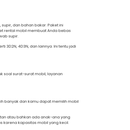
upir, dan bahan bakar. Paket ini
ket rental mobil membuat Anda bebas
wab supir.
i 3D2N, 4D3N, dan lainnya. Ini tentu jadi
 soal surat-surat mobil, layanan
bih banyak dan kamu dapat memilih mobil
itan atau bahkan ada anak-ana yang
karena kapasitas mobil yang kecil.