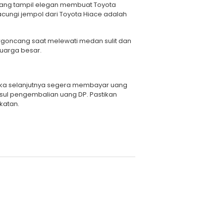
r yang tampil elegan membuat Toyota
acungi jempol dari Toyota Hiace adalah
rgoncang saat melewati medan sulit dan
uarga besar.
, maka selanjutnya segera membayar uang
asul pengembalian uang DP. Pastikan
katan.