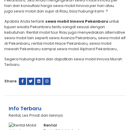
Pekanbaru. Jika Anda menginginkan sewa mobil Innova per
hari dan konsultasi harga sewa mobil Innova per hari atau
juga sewa mobil dan supir di Riau, bisa hubungi kami. ?
Apabila Anda tertarik
sewa mobil Innova Pekanbaru
untuk
tujuan wisata Pekanbaru tentu sangat sesuai dengan
kebutuhan. Rental mobil tour Riau juga menyediakan alternative
sewa mobil lain seperti sewa Avanza Pekanbaru, sewa mobil elf
di Pekanbaru, rental mobil Hiace Pekanbaru, sewa mobil
mewah Pekanbaru sampai sewa mobil Alphard Pekanbaru ,
Segera hubungi kami dan dapatkan sewa mobil Innova Murah
Terbaru .
Share
Info Terbaru
Rental, Les Privat dan lainnya
Rental