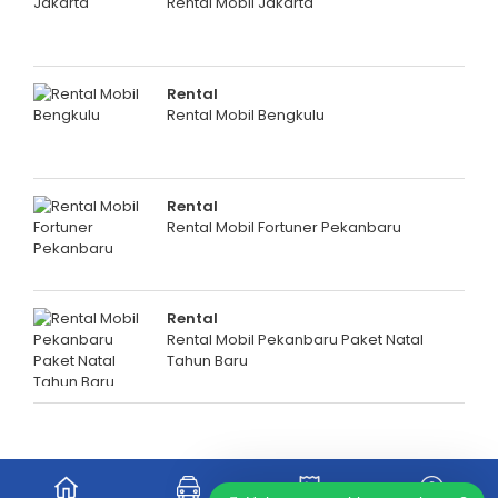
Rental Mobil Jakarta
Rental
Rental Mobil Bengkulu
Rental
Rental Mobil Fortuner Pekanbaru
Rental
Rental Mobil Pekanbaru Paket Natal
Tahun Baru